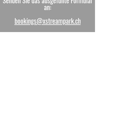
Senden Sie das ausgefüllte Formular
an:
bookings@xstreampark.ch
mindestens 5 Tage vorher
das Datum Ihrer Veranstaltung
3
Warten Sie auf unsere
Bestätigungs-E-Mail und den
Zahlungslink
Überprüfen Sie sorgfältig in Ihrem
unerwünscht und zahlen für den Link
innerhalb von 24 Stunden